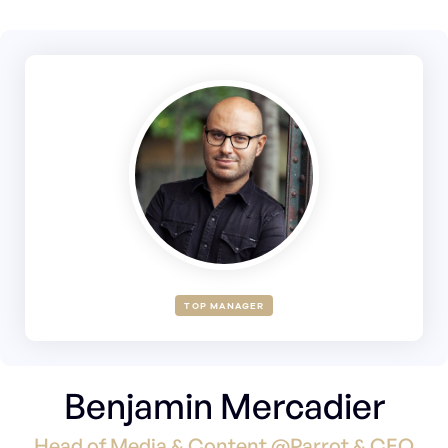
TOP MANAGER
Benjamin Mercadier
Head of Media & Content @Parrot & CEO