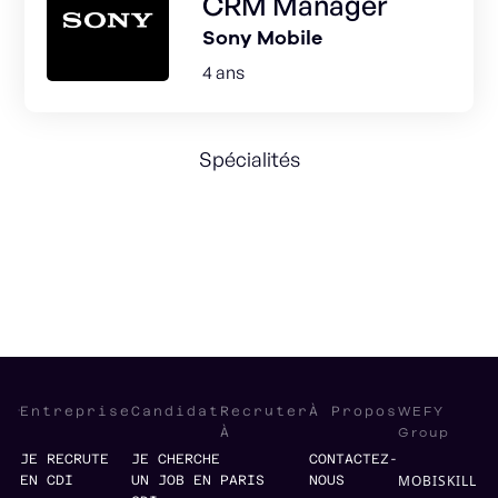
CRM Manager
Sony Mobile
4 ans
Spécialités
B2C
Brand
Marketing
Agency
WEFY
Entreprise
Candidat
Recruter
À Propos
Group
À
JE RECRUTE
JE CHERCHE
CONTACTEZ-
MOBISKILL
EN CDI
UN JOB EN
PARIS
NOUS