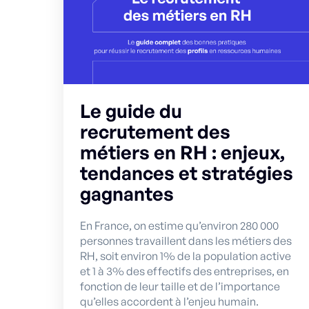
Le guide du
recrutement des
métiers en RH : enjeux,
tendances et stratégies
gagnantes
En France, on estime qu’environ 280 000
personnes travaillent dans les métiers des
RH, soit environ 1% de la population active
et 1 à 3% des effectifs des entreprises, en
fonction de leur taille et de l’importance
qu’elles accordent à l’enjeu humain.