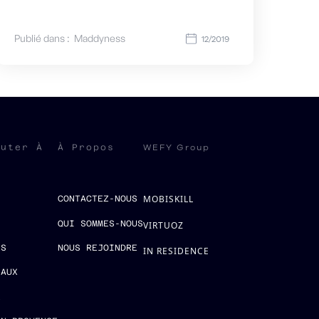
Publié dans :
Maddyness
12/2019
WEFY Group
ruter À
À Propos
MOBISKILL
S
CONTACTEZ-NOUS
QUI SOMMES-NOUS
VIRTUOZ
ES
NOUS REJOINDRE
IN RESIDENCE
EAUX
E