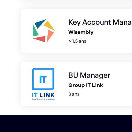
Key Account Mana
Wisembly
> 1,5 ans
BU Manager
Group IT Link
3 ans