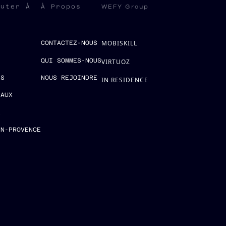
WEFY Group
ruter À
À Propos
MOBISKILL
S
CONTACTEZ-NOUS
QUI SOMMES-NOUS
VIRTUOZ
ES
NOUS REJOINDRE
IN RESIDENCE
EAUX
E
EN-PROVENCE