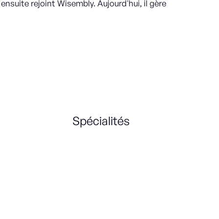
 ensuite rejoint Wisembly. Aujourd'hui, il gère
Spécialités
Sales Strategy
Innovation
BU Management