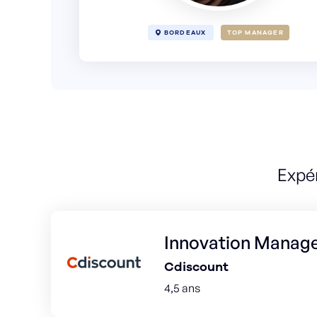
BORDEAUX
TOP MANAGER
Expé
Innovation Manag
Cdiscount
4,5 ans