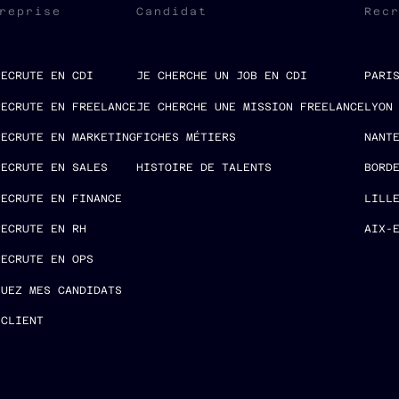
reprise
Candidat
Rec
RECRUTE EN CDI
JE CHERCHE UN JOB EN CDI
PARI
RECRUTE EN FREELANCE
JE CHERCHE UNE MISSION FREELANCE
LYON
RECRUTE EN MARKETING
FICHES MÉTIERS
NANT
RECRUTE EN SALES
HISTOIRE DE TALENTS
BORD
RECRUTE EN FINANCE
LILL
RECRUTE EN RH
AIX-
RECRUTE EN OPS
LUEZ MES CANDIDATS
 CLIENT