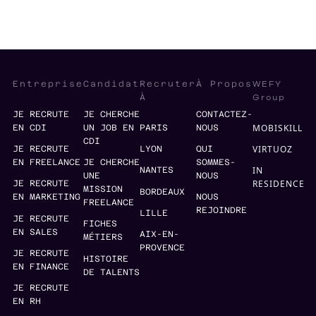
WEFY
Entreprise
Candidat
Recruter
À Propos
Group
À
JE RECRUTE
JE CHERCHE
CONTACTEZ-
MOBISKILL
EN CDI
UN JOB EN
PARIS
NOUS
CDI
VIRTUOZ
JE RECRUTE
LYON
QUI
EN FREELANCE
JE CHERCHE
SOMMES-
IN
NANTES
UNE
NOUS
RESIDENCE
JE RECRUTE
MISSION
BORDEAUX
EN MARKETING
NOUS
FREELANCE
REJOINDRE
LILLE
JE RECRUTE
FICHES
EN SALES
AIX-EN-
MÉTIERS
PROVENCE
JE RECRUTE
HISTOIRE
EN FINANCE
DE TALENTS
JE RECRUTE
EN RH