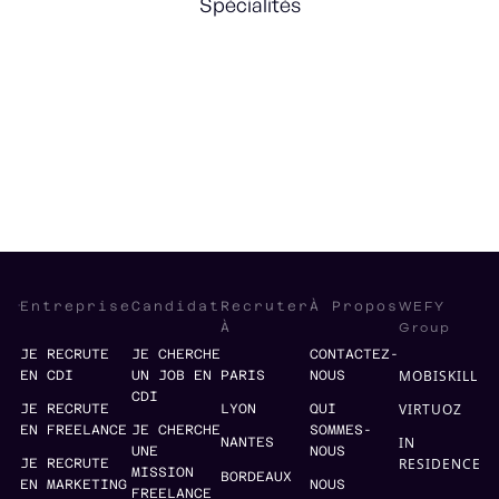
Spécialités
Branding
Marketing Strategy
Media
Social Media
WEFY
Entreprise
Candidat
Recruter
À Propos
Group
À
JE RECRUTE
JE CHERCHE
CONTACTEZ-
MOBISKILL
EN CDI
UN JOB EN
PARIS
NOUS
CDI
VIRTUOZ
JE RECRUTE
LYON
QUI
EN FREELANCE
JE CHERCHE
SOMMES-
IN
NANTES
UNE
NOUS
RESIDENCE
JE RECRUTE
MISSION
BORDEAUX
EN MARKETING
NOUS
FREELANCE