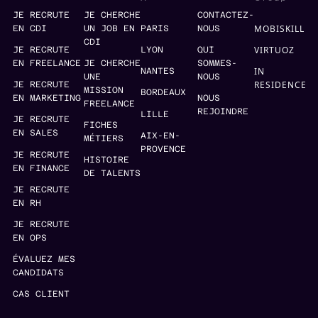
JE RECRUTE
JE CHERCHE
CONTACTEZ-
MOBISKILL
EN CDI
UN JOB EN
PARIS
NOUS
CDI
VIRTUOZ
JE RECRUTE
LYON
QUI
EN FREELANCE
JE CHERCHE
SOMMES-
IN
NANTES
UNE
NOUS
RESIDENCE
JE RECRUTE
MISSION
BORDEAUX
EN MARKETING
NOUS
FREELANCE
REJOINDRE
LILLE
JE RECRUTE
FICHES
EN SALES
AIX-EN-
MÉTIERS
PROVENCE
JE RECRUTE
HISTOIRE
EN FINANCE
DE TALENTS
JE RECRUTE
EN RH
JE RECRUTE
EN OPS
ÉVALUEZ MES
CANDIDATS
CAS CLIENT