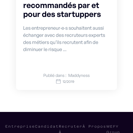
recommandés par et
pour des startuppers
Les entrepreneur·e·s souhaitent aussi
échanger avec des recruteurs experts
des métiers qu’ils recrutent afin de
diminuer le risque ...
Publié dans :
Maddyness
12/2019
WEFY
Entreprise
Candidat
Recruter
À Propos
Group
À