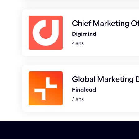
Chief Marketing Of
Digimind
4 ans
Global Marketing D
Finalcad
3 ans