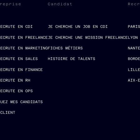
reprise
Candidat
Rec
RECRUTE EN CDI
JE CHERCHE UN JOB EN CDI
PARI
RECRUTE EN FREELANCE
JE CHERCHE UNE MISSION FREELANCE
LYON
RECRUTE EN MARKETING
FICHES MÉTIERS
NANT
RECRUTE EN SALES
HISTOIRE DE TALENTS
BORD
RECRUTE EN FINANCE
LILL
RECRUTE EN RH
AIX-
RECRUTE EN OPS
LUEZ MES CANDIDATS
 CLIENT