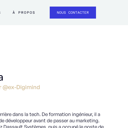
S
À PROPOS
NOUS CONTACTER
a
er @ex-Digimind
rière dans la tech. De formation ingénieur, il a
r de développeur avant de passer au marketing.
ez Dassault Systèmes, puis a occupé le poste de