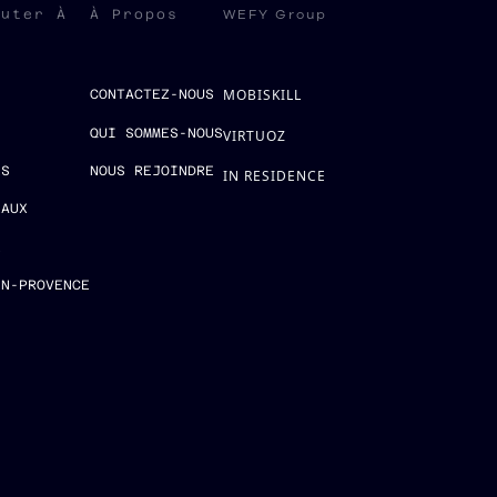
WEFY Group
ruter À
À Propos
MOBISKILL
S
CONTACTEZ-NOUS
QUI SOMMES-NOUS
VIRTUOZ
ES
NOUS REJOINDRE
IN RESIDENCE
EAUX
E
EN-PROVENCE