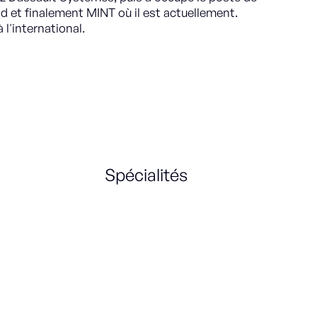
 et finalement MINT où il est actuellement.
à l'international.
Spécialités
Marketing Strategy
Product Marketing
International
Go-to-market