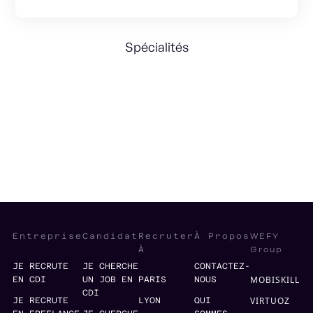
Spécialités
Talent acquisition
Consulting
Coaching
WEFY
Entreprise
Candidat
Recruter
À Propos
Group
À
JE RECRUTE
JE CHERCHE
CONTACTEZ-
MOBISKILL
EN CDI
UN JOB EN
PARIS
NOUS
CDI
VIRTUOZ
JE RECRUTE
LYON
QUI