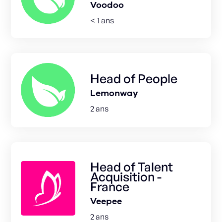
Voodoo
< 1 ans
Head of People
Lemonway
2 ans
Head of Talent
Acquisition -
France
Veepee
2 ans