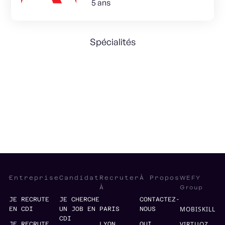
5 ans
Spécialités
Sales Strategy
Business Development
Account Management
International
WEFY
Entreprise
Candidat
Recruter
À Propos
Group
À
JE RECRUTE
JE CHERCHE
CONTACTEZ-
MOBISKILL
EN CDI
UN JOB EN
PARIS
NOUS
CDI
VIRTUOZ
JE RECRUTE
LYON
QUI