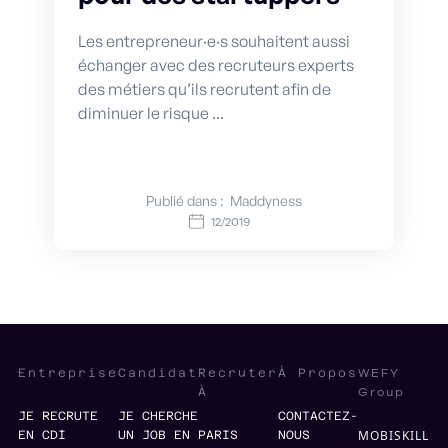
Les entrepreneur·e·s souhaitent aussi
échanger avec des recruteurs experts
des métiers qu’ils recrutent afin de
diminuer le risque ...
Publié dans :
Maddyness
12/2019
WEFY
Entreprise
Candidat
Recruter
À Propos
Group
À
JE RECRUTE
JE CHERCHE
CONTACTEZ-
MOBISKILL
EN CDI
UN JOB EN
PARIS
NOUS