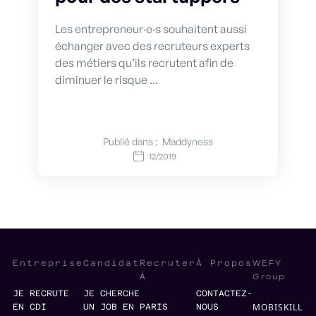
Les entrepreneur·e·s souhaitent aussi
échanger avec des recruteurs experts
des métiers qu’ils recrutent afin de
diminuer le risque ...
Publié dans :
Maddyness
12/2019
WEFY
Entreprise
Candidat
Recruter
À Propos
Group
À
JE RECRUTE
JE CHERCHE
CONTACTEZ-
MOBISKILL
EN CDI
UN JOB EN
PARIS
NOUS