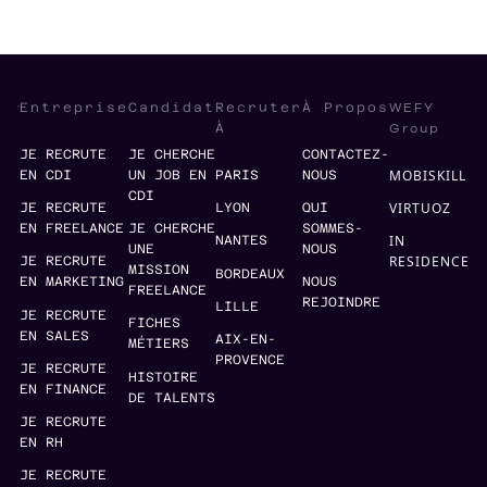
WEFY
Entreprise
Candidat
Recruter
À Propos
Group
À
JE RECRUTE
JE CHERCHE
CONTACTEZ-
MOBISKILL
EN CDI
UN JOB EN
PARIS
NOUS
CDI
VIRTUOZ
JE RECRUTE
LYON
QUI
EN FREELANCE
JE CHERCHE
SOMMES-
IN
NANTES
UNE
NOUS
RESIDENCE
JE RECRUTE
MISSION
BORDEAUX
EN MARKETING
NOUS
FREELANCE
REJOINDRE
LILLE
JE RECRUTE
FICHES
EN SALES
AIX-EN-
MÉTIERS
PROVENCE
JE RECRUTE
HISTOIRE
EN FINANCE
DE TALENTS
JE RECRUTE
EN RH
JE RECRUTE