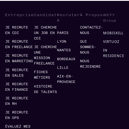
WEFY
Entreprise
Candidat
Recruter
À Propos
Group
À
JE RECRUTE
JE CHERCHE
CONTACTEZ-
MOBISKILL
EN CDI
UN JOB EN
PARIS
NOUS
CDI
VIRTUOZ
JE RECRUTE
LYON
QUI
EN FREELANCE
JE CHERCHE
SOMMES-
IN
NANTES
UNE
NOUS
RESIDENCE
JE RECRUTE
MISSION
BORDEAUX
EN MARKETING
NOUS
FREELANCE
REJOINDRE
LILLE
JE RECRUTE
FICHES
EN SALES
AIX-EN-
MÉTIERS
PROVENCE
JE RECRUTE
HISTOIRE
EN FINANCE
DE TALENTS
JE RECRUTE
EN RH
JE RECRUTE
EN OPS
ÉVALUEZ MES