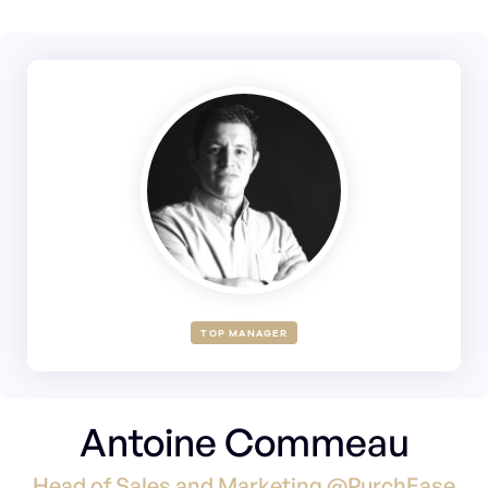
TOP MANAGER
Antoine Commeau
Head of Sales and Marketing @PurchEase