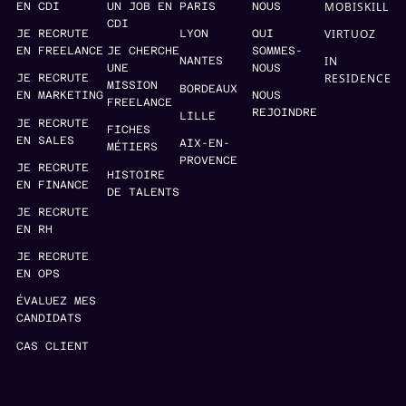
MOBISKILL
EN CDI
UN JOB EN
PARIS
NOUS
CDI
VIRTUOZ
JE RECRUTE
LYON
QUI
EN FREELANCE
JE CHERCHE
SOMMES-
IN
NANTES
UNE
NOUS
RESIDENCE
JE RECRUTE
MISSION
BORDEAUX
EN MARKETING
NOUS
FREELANCE
REJOINDRE
LILLE
JE RECRUTE
FICHES
EN SALES
AIX-EN-
MÉTIERS
PROVENCE
JE RECRUTE
HISTOIRE
EN FINANCE
DE TALENTS
JE RECRUTE
EN RH
JE RECRUTE
EN OPS
ÉVALUEZ MES
CANDIDATS
CAS CLIENT