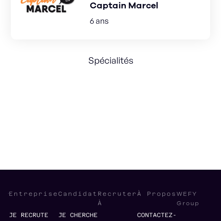
Captain Marcel
6 ans
Spécialités
Sales Strategy
Marketing Strategy
Management
WEFY
Entreprise
Candidat
Recruter
À Propos
Group
À
JE RECRUTE
JE CHERCHE
CONTACTEZ-