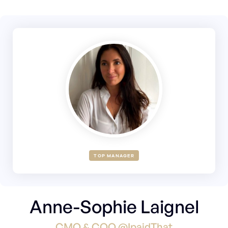
TOP MANAGER
Anne-Sophie Laignel
CMO & COO @IpaidThat