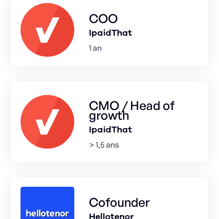
COO
IpaidThat
1 an
CMO / Head of
growth
IpaidThat
> 1,5 ans
Cofounder
Hellotenor