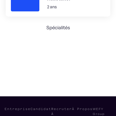
2 ans
Spécialités
Marketing Strategy
Business Administration
Growth
International
WEFY
Entreprise
Candidat
Recruter
À Propos
Group
À