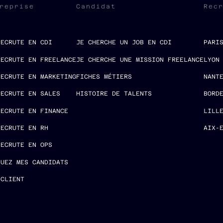
reprise
Candidat
Rec
RECRUTE EN CDI
JE CHERCHE UN JOB EN CDI
PARI
RECRUTE EN FREELANCE
JE CHERCHE UNE MISSION FREELANCE
LYON
RECRUTE EN MARKETING
FICHES MÉTIERS
NANT
RECRUTE EN SALES
HISTOIRE DE TALENTS
BORD
RECRUTE EN FINANCE
LILL
RECRUTE EN RH
AIX-
RECRUTE EN OPS
LUEZ MES CANDIDATS
 CLIENT