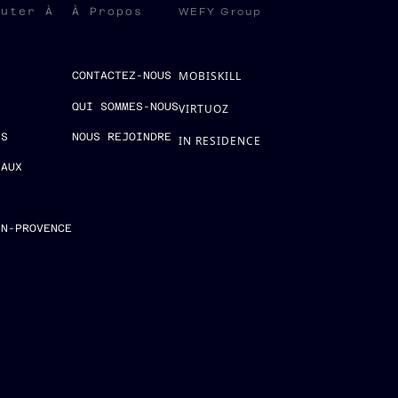
WEFY Group
ruter À
À Propos
MOBISKILL
S
CONTACTEZ-NOUS
QUI SOMMES-NOUS
VIRTUOZ
ES
NOUS REJOINDRE
IN RESIDENCE
EAUX
E
EN-PROVENCE