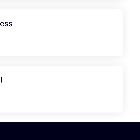
ness
l