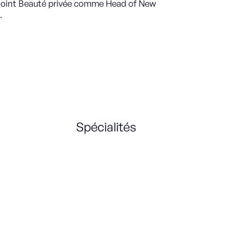
 rejoint Beauté privée comme Head of New
.
Spécialités
Business Strategy
Business Development
e-Commerce