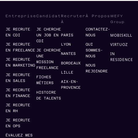
WEFY
Entreprise
Candidat
Recruter
À Propos
Group
À
JE RECRUTE
JE CHERCHE
CONTACTEZ-
MOBISKILL
EN CDI
UN JOB EN
PARIS
NOUS
CDI
VIRTUOZ
JE RECRUTE
LYON
QUI
EN FREELANCE
JE CHERCHE
SOMMES-
IN
NANTES
UNE
NOUS
RESIDENCE
JE RECRUTE
MISSION
BORDEAUX
EN MARKETING
NOUS
FREELANCE
REJOINDRE
LILLE
JE RECRUTE
FICHES
EN SALES
AIX-EN-
MÉTIERS
PROVENCE
JE RECRUTE
HISTOIRE
EN FINANCE
DE TALENTS
JE RECRUTE
EN RH
JE RECRUTE
EN OPS
ÉVALUEZ MES