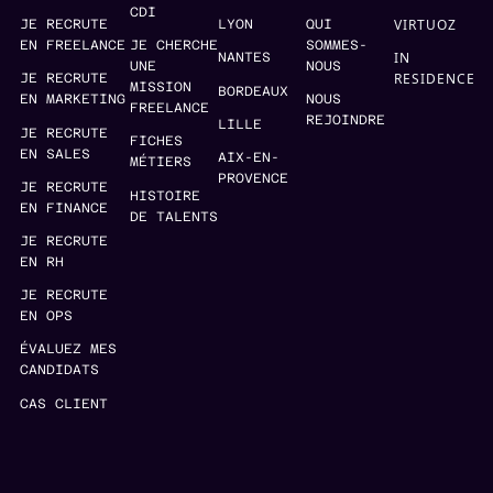
CDI
VIRTUOZ
JE RECRUTE
LYON
QUI
EN FREELANCE
JE CHERCHE
SOMMES-
IN
NANTES
UNE
NOUS
RESIDENCE
JE RECRUTE
MISSION
BORDEAUX
EN MARKETING
NOUS
FREELANCE
REJOINDRE
LILLE
JE RECRUTE
FICHES
EN SALES
AIX-EN-
MÉTIERS
PROVENCE
JE RECRUTE
HISTOIRE
EN FINANCE
DE TALENTS
JE RECRUTE
EN RH
JE RECRUTE
EN OPS
ÉVALUEZ MES
CANDIDATS
CAS CLIENT