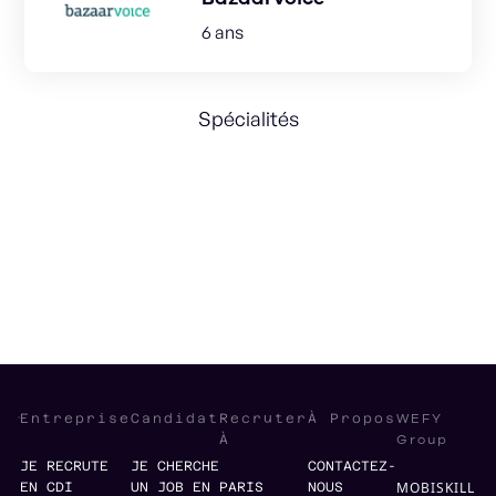
6 ans
Spécialités
Customer Success
Strategy
International
WEFY
Entreprise
Candidat
Recruter
À Propos
Group
À
JE RECRUTE
JE CHERCHE
CONTACTEZ-
MOBISKILL
EN CDI
UN JOB EN
PARIS
NOUS