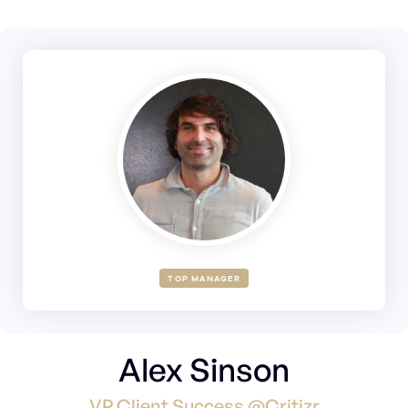
TOP MANAGER
Alex Sinson
VP Client Success @Critizr