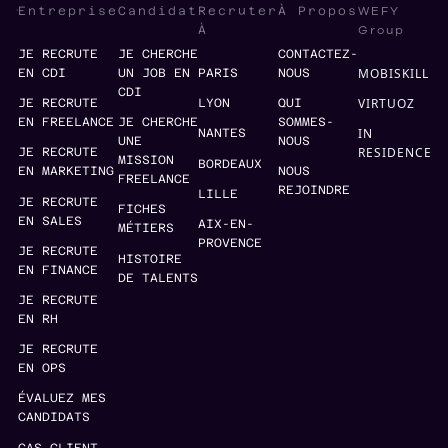
WEFY
Entreprise
Candidat
Recruter
À Propos
Group
À
JE RECRUTE
JE CHERCHE
CONTACTEZ-
MOBISKILL
EN CDI
UN JOB EN
PARIS
NOUS
CDI
VIRTUOZ
JE RECRUTE
LYON
QUI
EN FREELANCE
JE CHERCHE
SOMMES-
IN
NANTES
UNE
NOUS
RESIDENCE
JE RECRUTE
MISSION
BORDEAUX
EN MARKETING
NOUS
FREELANCE
REJOINDRE
LILLE
JE RECRUTE
FICHES
EN SALES
AIX-EN-
MÉTIERS
PROVENCE
JE RECRUTE
HISTOIRE
EN FINANCE
DE TALENTS
JE RECRUTE
EN RH
JE RECRUTE
EN OPS
ÉVALUEZ MES
CANDIDATS
CAS CLIENT