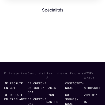
Spécialités
Acquisition
Strategic Partnerships
Strategy
M&A
WEFY
Entreprise
Candidat
Recruter
À Propos
Group
À
JE RECRUTE
JE CHERCHE
CONTACTEZ-
MOBISKILL
EN CDI
UN JOB EN
PARIS
NOUS
CDI
VIRTUOZ
JE RECRUTE
LYON
QUI
EN FREELANCE
JE CHERCHE
SOMMES-
IN
NANTES
UNE
NOUS