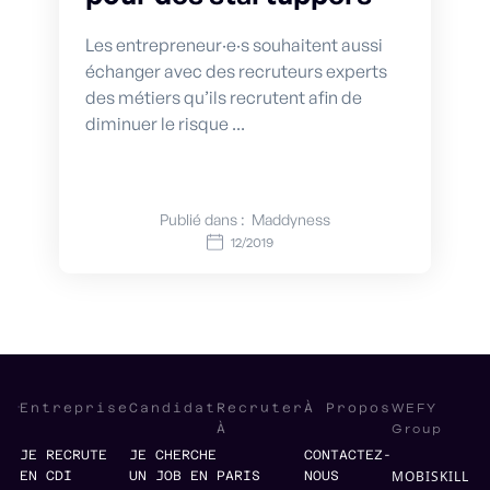
Les entrepreneur·e·s souhaitent aussi
échanger avec des recruteurs experts
des métiers qu’ils recrutent afin de
diminuer le risque ...
Publié dans :
Maddyness
12/2019
WEFY
Entreprise
Candidat
Recruter
À Propos
Group
À
JE RECRUTE
JE CHERCHE
CONTACTEZ-
MOBISKILL
EN CDI
UN JOB EN
PARIS
NOUS