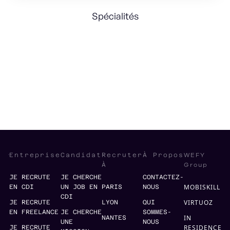
Spécialités
Sales Strategy
Account Management
International
WEFY
Entreprise
Candidat
Recruter
À Propos
Group
À
JE RECRUTE
JE CHERCHE
CONTACTEZ-
MOBISKILL
EN CDI
UN JOB EN
PARIS
NOUS
CDI
VIRTUOZ
JE RECRUTE
LYON
QUI
EN FREELANCE
JE CHERCHE
SOMMES-
IN
NANTES
UNE
NOUS
RESIDENCE
JE RECRUTE