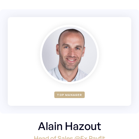
TOP MANAGER
Alain Hazout
Head of Sales @Ex Payfit