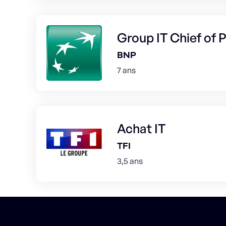
Group IT Chief of
BNP
7 ans
Achat IT
TFI
3,5 ans