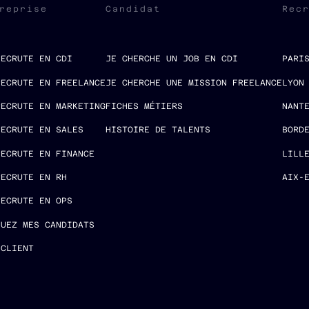
reprise
Candidat
Rec
RECRUTE EN CDI
JE CHERCHE UN JOB EN CDI
PARI
RECRUTE EN FREELANCE
JE CHERCHE UNE MISSION FREELANCE
LYON
RECRUTE EN MARKETING
FICHES MÉTIERS
NANT
RECRUTE EN SALES
HISTOIRE DE TALENTS
BORD
RECRUTE EN FINANCE
LILL
RECRUTE EN RH
AIX-
RECRUTE EN OPS
LUEZ MES CANDIDATS
 CLIENT