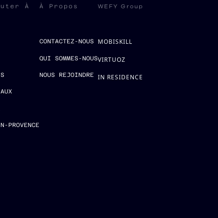
WEFY Group
ruter À
À Propos
MOBISKILL
S
CONTACTEZ-NOUS
QUI SOMMES-NOUS
VIRTUOZ
ES
NOUS REJOINDRE
IN RESIDENCE
EAUX
E
EN-PROVENCE