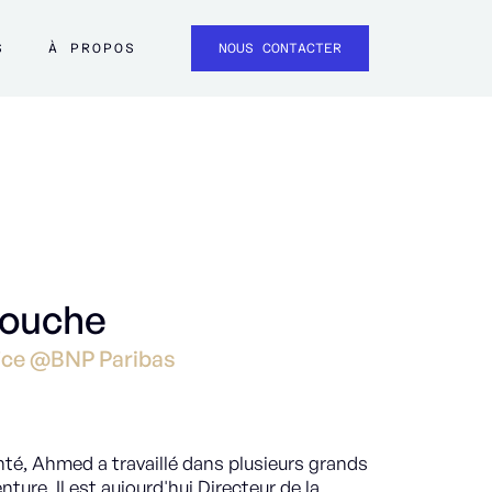
S
À PROPOS
NOUS CONTACTER
ouche
ice @BNP Paribas
té, Ahmed a travaillé dans plusieurs grands
re. Il est aujourd'hui Directeur de la