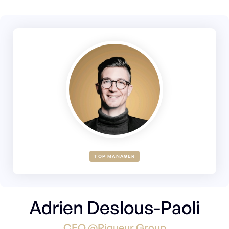
TOP MANAGER
Adrien Deslous-Paoli
CEO @Rigueur Group