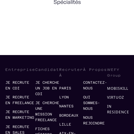
Spécialités
Strategy
Product innovation
WEFY
Entreprise
Candidat
Recruter
À Propos
Group
À
JE RECRUTE
JE CHERCHE
CONTACTEZ-
MOBISKILL
EN CDI
UN JOB EN
PARIS
NOUS
CDI
VIRTUOZ
JE RECRUTE
LYON
QUI
EN FREELANCE
JE CHERCHE
SOMMES-
IN
NANTES
UNE
NOUS
RESIDENCE
JE RECRUTE
MISSION
BORDEAUX
EN MARKETING
NOUS
FREELANCE
REJOINDRE
LILLE
JE RECRUTE
FICHES
EN SALES
AIX-EN-