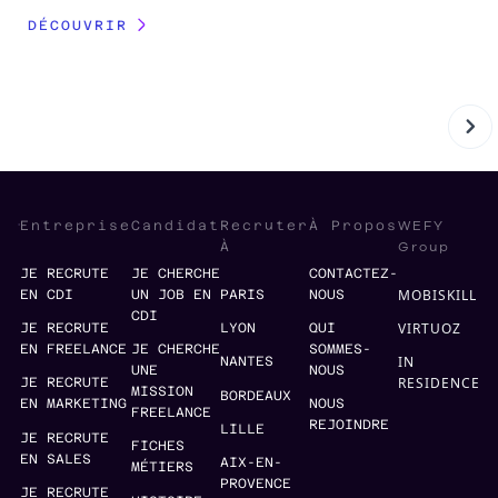
DÉCOUVRIR
WEFY
Entreprise
Candidat
Recruter
À Propos
Group
À
JE RECRUTE
JE CHERCHE
CONTACTEZ-
MOBISKILL
EN CDI
UN JOB EN
PARIS
NOUS
CDI
VIRTUOZ
JE RECRUTE
LYON
QUI
EN FREELANCE
JE CHERCHE
SOMMES-
IN
NANTES
UNE
NOUS
RESIDENCE
JE RECRUTE
MISSION
BORDEAUX
EN MARKETING
NOUS
FREELANCE
REJOINDRE
LILLE
JE RECRUTE
FICHES
EN SALES
AIX-EN-
MÉTIERS
PROVENCE
JE RECRUTE