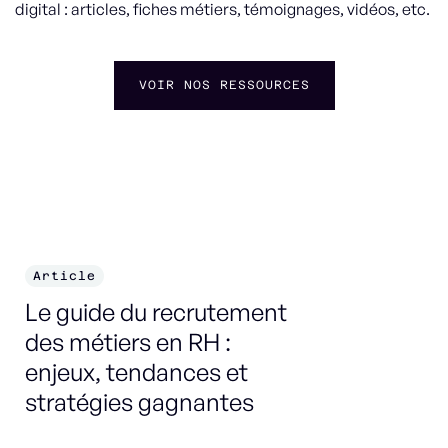
digital : articles, fiches métiers, témoignages, vidéos, etc.
VOIR NOS RESSOURCES
Article
F
Le guide du recrutement
Co
des métiers en RH :
enjeux, tendances et
DÉ
stratégies gagnantes