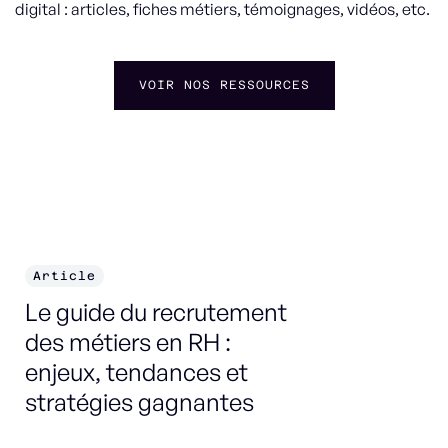
digital : articles, fiches métiers, témoignages, vidéos, etc.
VOIR NOS RESSOURCES
Article
F
Le guide du recrutement
Co
des métiers en RH :
enjeux, tendances et
DÉ
stratégies gagnantes