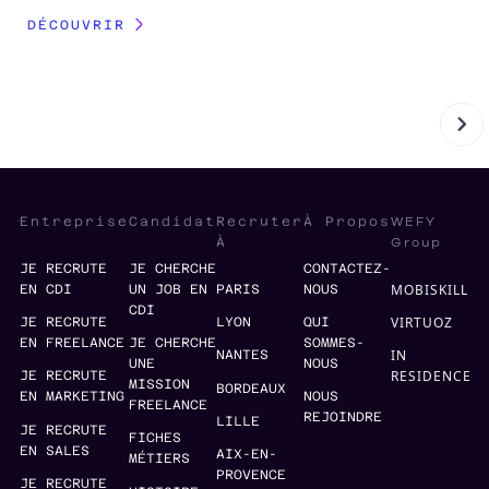
DÉCOUVRIR
WEFY
Entreprise
Candidat
Recruter
À Propos
Group
À
JE RECRUTE
JE CHERCHE
CONTACTEZ-
MOBISKILL
EN CDI
UN JOB EN
PARIS
NOUS
CDI
VIRTUOZ
JE RECRUTE
LYON
QUI
EN FREELANCE
JE CHERCHE
SOMMES-
IN
NANTES
UNE
NOUS
RESIDENCE
JE RECRUTE
MISSION
BORDEAUX
EN MARKETING
NOUS
FREELANCE
REJOINDRE
LILLE
JE RECRUTE
FICHES
EN SALES
AIX-EN-
MÉTIERS
PROVENCE
JE RECRUTE