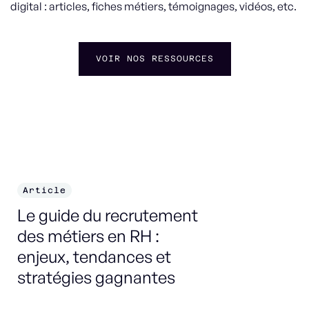
digital : articles, fiches métiers, témoignages, vidéos, etc.
VOIR NOS RESSOURCES
Article
F
Le guide du recrutement
Co
des métiers en RH :
enjeux, tendances et
DÉ
stratégies gagnantes