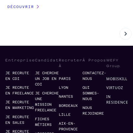
DÉCOUVRIR
WEFY
Entreprise
Candidat
Recruter
À Propos
Group
À
JE RECRUTE
JE CHERCHE
CONTACTEZ-
MOBISKILL
EN CDI
UN JOB EN
PARIS
NOUS
CDI
VIRTUOZ
JE RECRUTE
LYON
QUI
EN FREELANCE
JE CHERCHE
SOMMES-
IN
NANTES
UNE
NOUS
RESIDENCE
JE RECRUTE
MISSION
BORDEAUX
EN MARKETING
NOUS
FREELANCE
REJOINDRE
LILLE
JE RECRUTE
FICHES
EN SALES
AIX-EN-
MÉTIERS
PROVENCE
JE RECRUTE