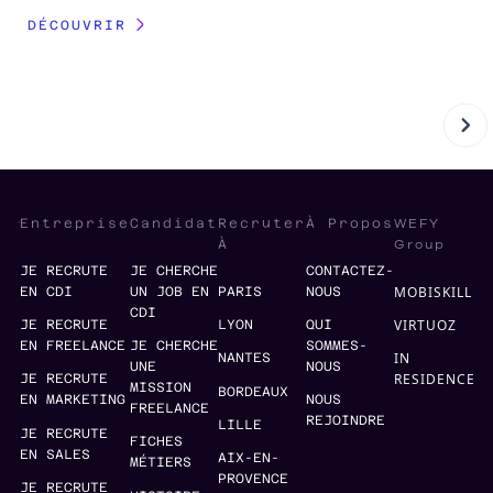
DÉCOUVRIR
WEFY
Entreprise
Candidat
Recruter
À Propos
Group
À
JE RECRUTE
JE CHERCHE
CONTACTEZ-
MOBISKILL
EN CDI
UN JOB EN
PARIS
NOUS
CDI
VIRTUOZ
JE RECRUTE
LYON
QUI
EN FREELANCE
JE CHERCHE
SOMMES-
IN
NANTES
UNE
NOUS
RESIDENCE
JE RECRUTE
MISSION
BORDEAUX
EN MARKETING
NOUS
FREELANCE
REJOINDRE
LILLE
JE RECRUTE
FICHES
EN SALES
AIX-EN-
MÉTIERS
PROVENCE
JE RECRUTE