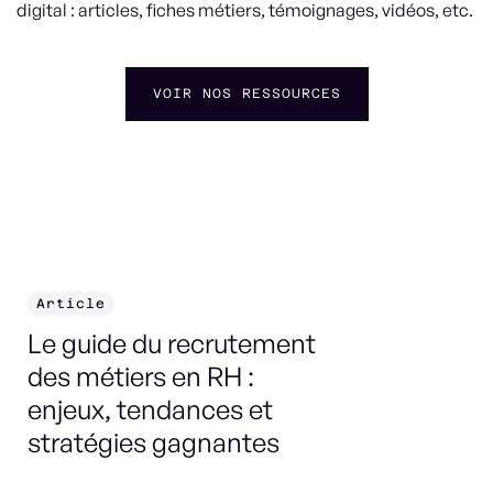
digital : articles, fiches métiers, témoignages, vidéos, etc.
VOIR NOS RESSOURCES
Article
F
Le guide du recrutement
Co
des métiers en RH :
enjeux, tendances et
DÉ
stratégies gagnantes