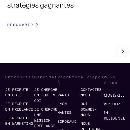
stratégies gagnantes
DÉCOUVRIR
WEFY
Entreprise
Candidat
Recruter
À Propos
Group
À
JE RECRUTE
JE CHERCHE
CONTACTEZ-
MOBISKILL
EN CDI
UN JOB EN
PARIS
NOUS
CDI
VIRTUOZ
JE RECRUTE
LYON
QUI
EN FREELANCE
JE CHERCHE
SOMMES-
IN
NANTES
UNE
NOUS
RESIDENCE
JE RECRUTE
MISSION
BORDEAUX
EN MARKETING
NOUS
FREELANCE
REJOINDRE