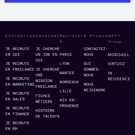
WEFY
Entreprise
Candidat
Recruter
À Propos
Group
À
JE RECRUTE
JE CHERCHE
CONTACTEZ-
MOBISKILL
EN CDI
UN JOB EN
PARIS
NOUS
CDI
VIRTUOZ
JE RECRUTE
LYON
QUI
EN FREELANCE
JE CHERCHE
SOMMES-
IN
NANTES
UNE
NOUS
RESIDENCE
JE RECRUTE
MISSION
BORDEAUX
EN MARKETING
NOUS
FREELANCE
REJOINDRE
LILLE
JE RECRUTE
FICHES
EN SALES
AIX-EN-
MÉTIERS
PROVENCE
JE RECRUTE
HISTOIRE
EN FINANCE
DE TALENTS
JE RECRUTE
EN RH