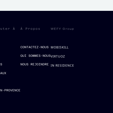
WEFY Group
ruter À
À Propos
MOBISKILL
S
CONTACTEZ-NOUS
QUI SOMMES-NOUS
VIRTUOZ
ES
NOUS REJOINDRE
IN RESIDENCE
EAUX
E
EN-PROVENCE