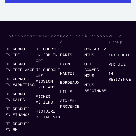
WEFY
Entreprise
Candidat
Recruter
À Propos
Group
À
JE RECRUTE
JE CHERCHE
CONTACTEZ-
MOBISKILL
EN CDI
UN JOB EN
PARIS
NOUS
CDI
VIRTUOZ
JE RECRUTE
LYON
QUI
EN FREELANCE
JE CHERCHE
SOMMES-
IN
NANTES
UNE
NOUS
RESIDENCE
JE RECRUTE
MISSION
BORDEAUX
EN MARKETING
NOUS
FREELANCE
REJOINDRE
LILLE
JE RECRUTE
FICHES
EN SALES
AIX-EN-
MÉTIERS
PROVENCE
JE RECRUTE
HISTOIRE
EN FINANCE
DE TALENTS
JE RECRUTE
EN RH