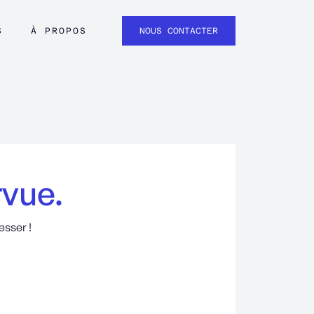
S
À PROPOS
NOUS CONTACTER
rvue.
esser !