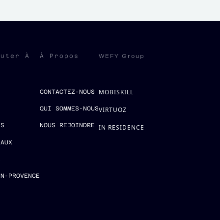
WEFY Group
ruter À
À Propos
MOBISKILL
S
CONTACTEZ-NOUS
QUI SOMMES-NOUS
VIRTUOZ
ES
NOUS REJOINDRE
IN RESIDENCE
EAUX
E
EN-PROVENCE