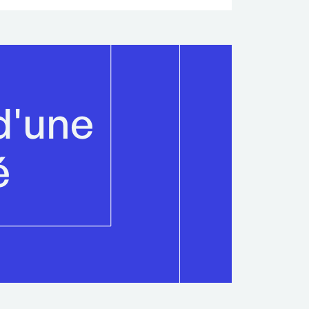
d'une
é