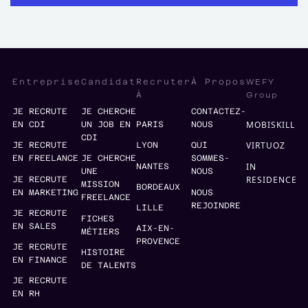
WEFY
Entreprise
Candidat
Recruter
À Propos
Group
À
JE RECRUTE
JE CHERCHE
CONTACTEZ-
MOBISKILL
EN CDI
UN JOB EN
PARIS
NOUS
CDI
VIRTUOZ
JE RECRUTE
LYON
QUI
EN FREELANCE
JE CHERCHE
SOMMES-
IN
NANTES
UNE
NOUS
RESIDENCE
JE RECRUTE
MISSION
BORDEAUX
EN MARKETING
NOUS
FREELANCE
REJOINDRE
LILLE
JE RECRUTE
FICHES
EN SALES
AIX-EN-
MÉTIERS
PROVENCE
JE RECRUTE
HISTOIRE
EN FINANCE
DE TALENTS
JE RECRUTE
EN RH