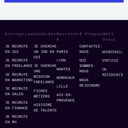
WEFY
Entreprise
Candidat
Recruter
À Propos
Group
À
JE RECRUTE
JE CHERCHE
CONTACTEZ-
MOBISKILL
EN CDI
UN JOB EN
PARIS
NOUS
CDI
VIRTUOZ
JE RECRUTE
LYON
QUI
EN FREELANCE
JE CHERCHE
SOMMES-
IN
NANTES
UNE
NOUS
RESIDENCE
JE RECRUTE
MISSION
BORDEAUX
EN MARKETING
NOUS
FREELANCE
REJOINDRE
LILLE
JE RECRUTE
FICHES
EN SALES
AIX-EN-
MÉTIERS
PROVENCE
JE RECRUTE
HISTOIRE
EN FINANCE
DE TALENTS
JE RECRUTE
EN RH