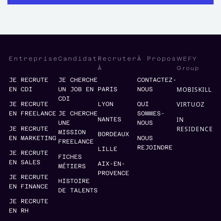
WEFY
Entreprise
Candidat
Recruter
À Propos
Group
À
JE RECRUTE
JE CHERCHE
CONTACTEZ-
MOBISKILL
EN CDI
UN JOB EN
PARIS
NOUS
CDI
VIRTUOZ
JE RECRUTE
LYON
QUI
EN FREELANCE
JE CHERCHE
SOMMES-
IN
NANTES
UNE
NOUS
RESIDENCE
JE RECRUTE
MISSION
BORDEAUX
EN MARKETING
NOUS
FREELANCE
REJOINDRE
LILLE
JE RECRUTE
FICHES
EN SALES
AIX-EN-
MÉTIERS
PROVENCE
JE RECRUTE
HISTOIRE
EN FINANCE
DE TALENTS
JE RECRUTE
EN RH