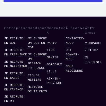
WEFY
Entreprise
Candidat
Recruter
À Propos
Group
À
JE RECRUTE
JE CHERCHE
CONTACTEZ-
MOBISKILL
EN CDI
UN JOB EN
PARIS
NOUS
CDI
VIRTUOZ
JE RECRUTE
LYON
QUI
EN FREELANCE
JE CHERCHE
SOMMES-
IN
NANTES
UNE
NOUS
RESIDENCE
JE RECRUTE
MISSION
BORDEAUX
EN MARKETING
NOUS
FREELANCE
REJOINDRE
LILLE
JE RECRUTE
FICHES
EN SALES
AIX-EN-
MÉTIERS
PROVENCE
JE RECRUTE
HISTOIRE
EN FINANCE
DE TALENTS
JE RECRUTE
EN RH