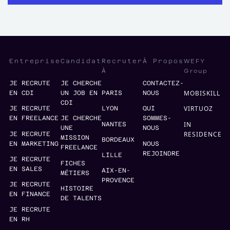
WEFY
Entreprise
Candidat
Recruter
À Propos
Group
À
JE RECRUTE
JE CHERCHE
CONTACTEZ-
MOBISKILL
EN CDI
UN JOB EN
PARIS
NOUS
CDI
VIRTUOZ
JE RECRUTE
LYON
QUI
EN FREELANCE
JE CHERCHE
SOMMES-
IN
NANTES
UNE
NOUS
RESIDENCE
JE RECRUTE
MISSION
BORDEAUX
EN MARKETING
NOUS
FREELANCE
REJOINDRE
LILLE
JE RECRUTE
FICHES
EN SALES
AIX-EN-
MÉTIERS
PROVENCE
JE RECRUTE
HISTOIRE
EN FINANCE
DE TALENTS
JE RECRUTE
EN RH