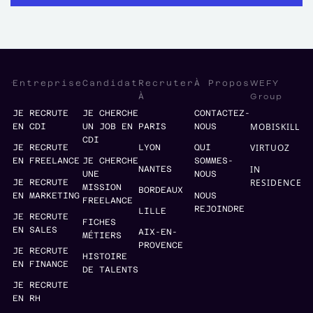
WEFY
Entreprise
Candidat
Recruter
À Propos
Group
À
JE RECRUTE
JE CHERCHE
CONTACTEZ-
MOBISKILL
EN CDI
UN JOB EN
PARIS
NOUS
CDI
VIRTUOZ
JE RECRUTE
LYON
QUI
EN FREELANCE
JE CHERCHE
SOMMES-
IN
NANTES
UNE
NOUS
RESIDENCE
JE RECRUTE
MISSION
BORDEAUX
EN MARKETING
NOUS
FREELANCE
REJOINDRE
LILLE
JE RECRUTE
FICHES
EN SALES
AIX-EN-
MÉTIERS
PROVENCE
JE RECRUTE
HISTOIRE
EN FINANCE
DE TALENTS
JE RECRUTE
EN RH