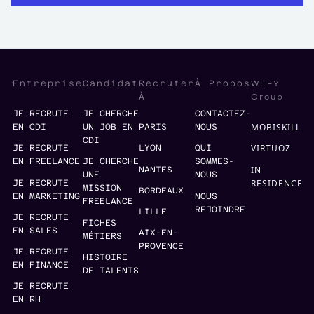
WEFY
Entreprise
Candidat
Recruter
À Propos
Group
À
JE RECRUTE
JE CHERCHE
CONTACTEZ-
MOBISKILL
EN CDI
UN JOB EN
PARIS
NOUS
CDI
VIRTUOZ
JE RECRUTE
LYON
QUI
EN FREELANCE
JE CHERCHE
SOMMES-
IN
NANTES
UNE
NOUS
RESIDENCE
JE RECRUTE
MISSION
BORDEAUX
EN MARKETING
NOUS
FREELANCE
REJOINDRE
LILLE
JE RECRUTE
FICHES
EN SALES
AIX-EN-
MÉTIERS
PROVENCE
JE RECRUTE
HISTOIRE
EN FINANCE
DE TALENTS
JE RECRUTE
EN RH