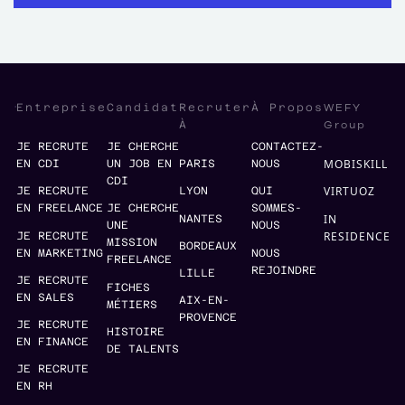
WEFY
Entreprise
Candidat
Recruter
À Propos
Group
À
JE RECRUTE
JE CHERCHE
CONTACTEZ-
MOBISKILL
EN CDI
UN JOB EN
PARIS
NOUS
CDI
VIRTUOZ
JE RECRUTE
LYON
QUI
EN FREELANCE
JE CHERCHE
SOMMES-
IN
NANTES
UNE
NOUS
RESIDENCE
JE RECRUTE
MISSION
BORDEAUX
EN MARKETING
NOUS
FREELANCE
REJOINDRE
LILLE
JE RECRUTE
FICHES
EN SALES
AIX-EN-
MÉTIERS
PROVENCE
JE RECRUTE
HISTOIRE
EN FINANCE
DE TALENTS
JE RECRUTE
EN RH