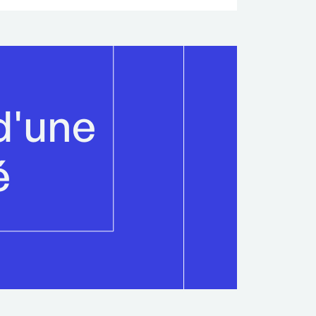
d'une
é