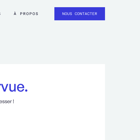
S
À PROPOS
NOUS CONTACTER
rvue.
esser !