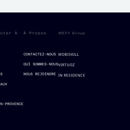
WEFY Group
ruter À
À Propos
MOBISKILL
S
CONTACTEZ-NOUS
QUI SOMMES-NOUS
VIRTUOZ
ES
NOUS REJOINDRE
IN RESIDENCE
EAUX
E
EN-PROVENCE