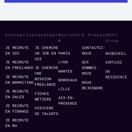
WEFY
Entreprise
Candidat
Recruter
À Propos
Group
À
JE RECRUTE
JE CHERCHE
CONTACTEZ-
MOBISKILL
EN CDI
UN JOB EN
PARIS
NOUS
CDI
VIRTUOZ
JE RECRUTE
LYON
QUI
EN FREELANCE
JE CHERCHE
SOMMES-
IN
NANTES
UNE
NOUS
RESIDENCE
JE RECRUTE
MISSION
BORDEAUX
EN MARKETING
NOUS
FREELANCE
REJOINDRE
LILLE
JE RECRUTE
FICHES
EN SALES
AIX-EN-
MÉTIERS
PROVENCE
JE RECRUTE
HISTOIRE
EN FINANCE
DE TALENTS
JE RECRUTE
EN RH