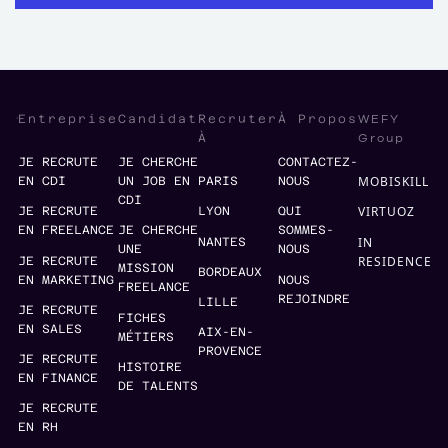
WEFY
Entreprise
Candidat
Recruter
À Propos
Group
À
JE RECRUTE
JE CHERCHE
CONTACTEZ-
MOBISKILL
EN CDI
UN JOB EN
PARIS
NOUS
CDI
VIRTUOZ
JE RECRUTE
LYON
QUI
EN FREELANCE
JE CHERCHE
SOMMES-
IN
NANTES
UNE
NOUS
RESIDENCE
JE RECRUTE
MISSION
BORDEAUX
EN MARKETING
NOUS
FREELANCE
REJOINDRE
LILLE
JE RECRUTE
FICHES
EN SALES
AIX-EN-
MÉTIERS
PROVENCE
JE RECRUTE
HISTOIRE
EN FINANCE
DE TALENTS
JE RECRUTE
EN RH