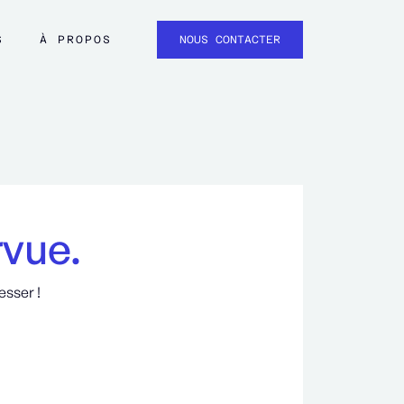
S
À PROPOS
NOUS CONTACTER
rvue.
esser !