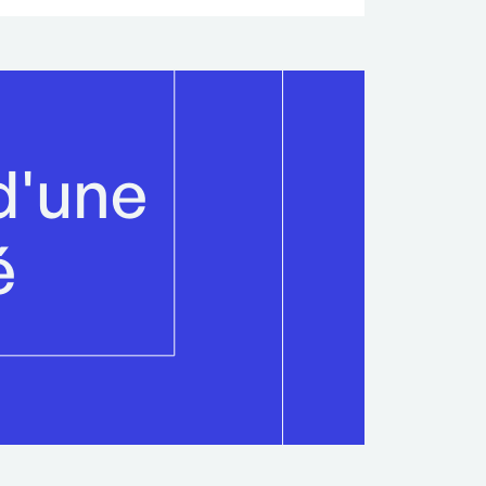
d'une
é