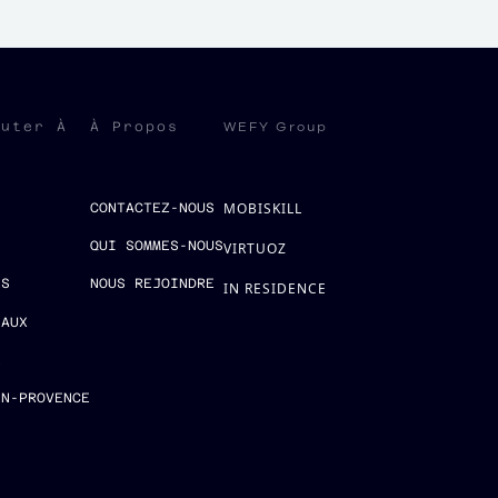
WEFY Group
ruter À
À Propos
MOBISKILL
S
CONTACTEZ-NOUS
QUI SOMMES-NOUS
VIRTUOZ
ES
NOUS REJOINDRE
IN RESIDENCE
EAUX
E
EN-PROVENCE